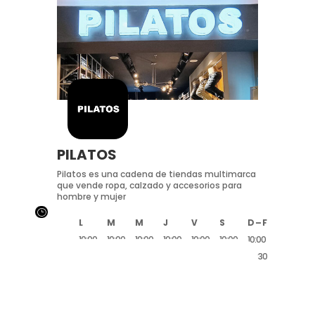
PILATOS
Pilatos es una cadena de tiendas multimarca
que vende ropa, calzado y accesorios para
hombre y mujer
}
L
M
M
J
V
S
D – F
10:00
10:00
10:00
10:00
10:00
10:00
10:00
20:30
20:30
20:30
20:30
20:30
20:30
20:30