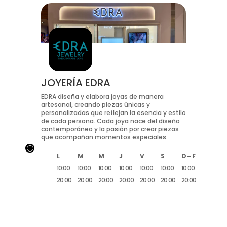
JOYERÍA EDRA
EDRA diseña y elabora joyas de manera
artesanal, creando piezas únicas y
personalizadas que reflejan la esencia y estilo
de cada persona. Cada joya nace del diseño
contemporáneo y la pasión por crear piezas
que acompañan momentos especiales.
}
L
M
M
J
V
S
D – F
10:00
10:00
10:00
10:00
10:00
10:00
10:00
20:00
20:00
20:00
20:00
20:00
20:00
20:00