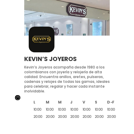
KEVIN’S JOYEROS
Kevin’s Joyeros acompaña desde 1980 a los
colombianos con joyería y relojería de alta
calidad. Encuentra anillos, aretes, pulseras,
cadenas y relojes de todas las gamas, ideales
para celebrar, regalar y hacer cada instante
inolvidable.
}
L
M
M
J
V
S
D -F
10:00
10:00
10:00
10:00
10:00
10:00
10:00
20:00
20:00
20:00
20:00
20:00
20:00
20:00