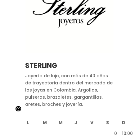
STERLING
Joyería de lujo, con más de 40 años
de trayectoria dentro del mercado de
las joyas en Colombia. Argollas,
pulseras, brazaletes, gargantillas,
aretes, broches y joyería.
}
L
M
M
J
V
S
D
10:00
10:00
10:00
10:00
10:00
10:00
10:00