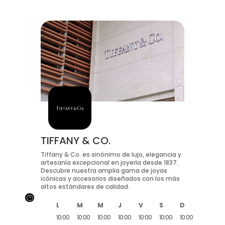
TIFFANY & CO.
Tiffany & Co. es sinónimo de lujo, elegancia y
artesanía excepcional en joyería desde 1837.
Descubre nuestra amplia gama de joyas
icónicas y accesorios diseñados con los más
altos estándares de calidad.
}
L
M
M
J
V
S
D
10:00
10:00
10:00
10:00
10:00
10:00
10:00