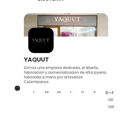
YAQUUT
Somos una empresa dedicada, al diseño,
fabricacion y comercializacion de alta joyeria,
fabricada a mano por artesanos
Colombianos
}
L
M
M
J
V
S
D – F
10:00
10:00
10:00
10:00
10:00
10:00
10:00
20:00
20:00
20:00
20:00
20:00
20:00
20:00