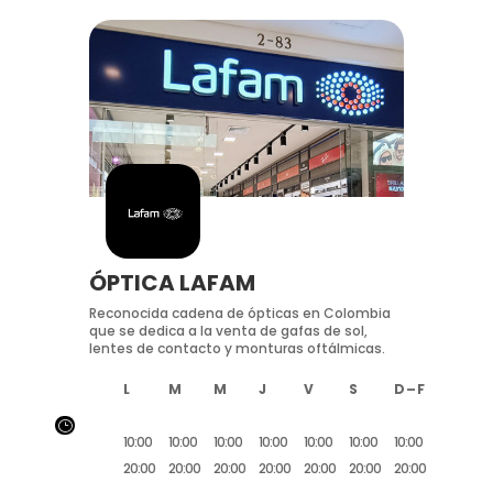
ÓPTICA LAFAM
Reconocida cadena de ópticas en Colombia
que se dedica a la venta de gafas de sol,
lentes de contacto y monturas oftálmicas.
L
M
M
J
V
S
D – F
}
10:00
10:00
10:00
10:00
10:00
10:00
10:00
20:00
20:00
20:00
20:00
20:00
20:00
20:00