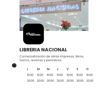
LIBRERIA NACIONAL
Comercialización de obras impresas, libros,
textos, revistas y periódicos.
}
L
M
M
J
V
S
D
10:00
10:00
10:00
10:00
10:00
10:00
10:00
20:00
20:00
20:00
20:00
20:00
20:00
20:00