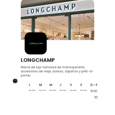
LONGCHAMP
Marca de lujo francesa de marroquinería,
accesorios de viaje, bolsos, zapatos y prêt-à-
porter.
}
L
M
M
J
V
S
D – F
10:00
10:00
10:00
10:00
10:00
10:00
10:00
20:30
20:30
20:30
20:30
20:30
20:30
20:30