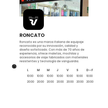
RONCATO
Roncato es una marca italiana de equipaje
reconocida por su innovación, calidad y
diseño sofisticado. Con más de 70 años de
experiencia, ofrece maletas, mochilas y
accesorios de viaje fabricados con materiales
resistentes y tecnología de vanguardia.
}
L
M
M
J
V
S
D – F
10:00
10:00
10:00
10:00
10:00
10:00
10:00
20:00
20:00
20:00
20:00
20:00
20:00
20:00