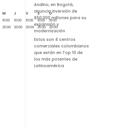
Andino, en Bogotá,
anuncia inversión de
M
J
V
S
D
$50.000 millones para su
10:00
10:00
10:00
10:00
10:00
expansión y
20:00
20:00
20:00
20:00
20:00
modernización
Estos son 4 centros
comerciales colombianos
que están en Top 10 de
los más potentes de
Latinoamérica