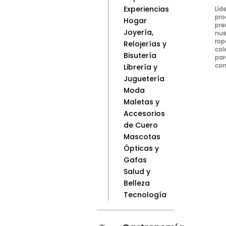
Experiencias
Líd
pro
Hogar
pre
Joyería,
nue
rop
Relojerías y
col
Bisutería
par
com
Librería y
Juguetería
Moda
Maletas y
Accesorios
de Cuero
Mascotas
Ópticas y
Gafas
Salud y
Belleza
Tecnología