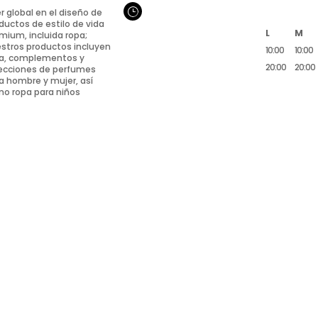
}
er global en el diseño de
ductos de estilo de vida
L
M
mium, incluida ropa;
stros productos incluyen
10:00
10:00
a, complementos y
20:00
20:00
ecciones de perfumes
a hombre y mujer, así
o ropa para niños