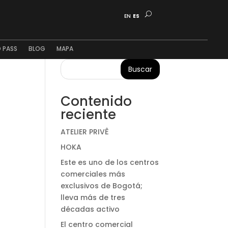
EN
ES
 PASS
BLOG
MAPA
Buscar
Contenido
reciente
ATELIER PRIVÊ
HOKA
Este es uno de los centros
comerciales más
exclusivos de Bogotá;
lleva más de tres
décadas activo
El centro comercial