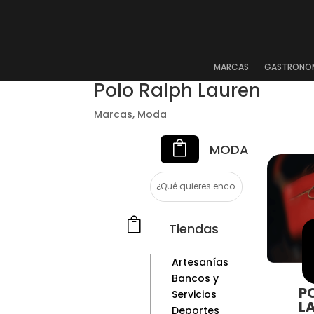
MARCAS
GASTRONO
Polo Ralph Lauren
Marcas
,
Moda

MODA

Tiendas
Artesanías
Bancos y
P
Servicios
L
Deportes