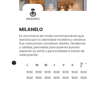
MILANELO
Es una marca de moda contemporánea que
destaca por su identidad moderna y creativa.
Sus colecciones combinan diseño, tendencia
y calidad, pensadas para quienes buscan
expresar su estilo y personalidad a través de
cada prenda.
}
D –
L
M
M
J
V
S
F
10:00
10:00
10:00
10:00
10:00
10:00
10:00
19:00
19:00
19:00
19:00
19:00
19:00
19:00