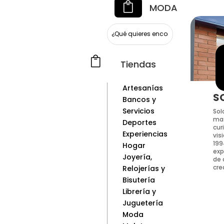

MODA

Tiendas
Artesanías
S
Bancos y
Servicios
Sol
mas
Deportes
cur
Experiencias
vis
199
Hogar
exp
Joyería,
de 
cre
Relojerías y
Bisutería
Librería y
Juguetería
Moda