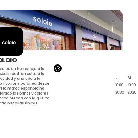
OLOIO
}
oio es un homenaje a la
culinidad, un culto a la
L
M
iosidad y una oda a la
ión contemporánea desde
10:00
10:00
4 la marca española ha
20:30
20:30
lorado los prints y colores
cada prenda con la que ha
ado historias únicas