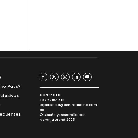
S
ino Pass?
CONTACTO
xclusivos
+57 6016213111
s
experiencia@centroandino.com.
co
recuentes
© Diseño y
Desarrollo
por
Naranja Brand
2025