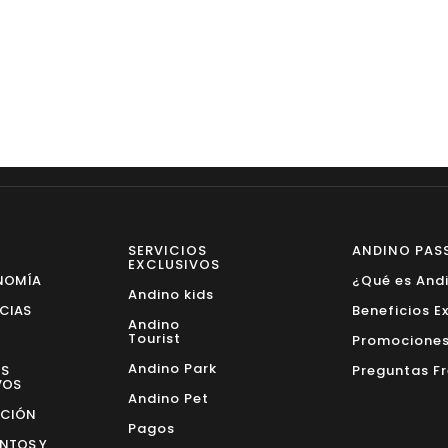
SERVICIOS
ANDINO PAS
EXCLUSIVOS
NOMÍA
¿Qué es And
Andino kids
NCIAS
Beneficios E
Andino
Tourist
Promocione
Andino Park
OS
Preguntas F
VOS
Andino Pet
ACIÓN
Pagos
NTOS Y