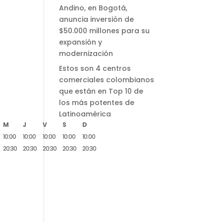
Andino, en Bogotá,
anuncia inversión de
$50.000 millones para su
expansión y
modernización
Estos son 4 centros
comerciales colombianos
que están en Top 10 de
los más potentes de
Latinoamérica
M
J
V
S
D
10:00
10:00
10:00
10:00
10:00
20:30
20:30
20:30
20:30
20:30