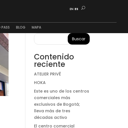
EN
ES
 PASS
BLOG
MAPA
Buscar
Contenido
reciente
ATELIER PRIVÊ
HOKA
Este es uno de los centros
comerciales más
exclusivos de Bogotá;
lleva más de tres
décadas activo
El centro comercial