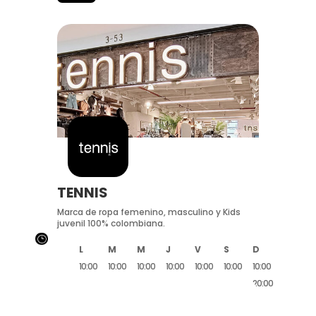
TENNIS
Marca de ropa femenino, masculino y Kids
juvenil 100% colombiana.
}
L
M
M
J
V
S
D
10:00
10:00
10:00
10:00
10:00
10:00
10:00
20:00
20:00
20:00
20:00
20:00
20:00
20:00