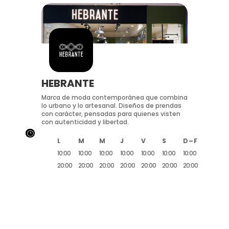
HEBRANTE
Marca de moda contemporánea que combina
lo urbano y lo artesanal. Diseños de prendas
con carácter, pensadas para quienes visten
con autenticidad y libertad.
}
L
M
M
J
V
S
D – F
10:00
10:00
10:00
10:00
10:00
10:00
10:00
20:00
20:00
20:00
20:00
20:00
20:00
20:00