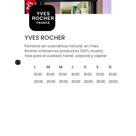
YVES ROCHER
Pioneros en cosmética natural, en Yves
Rocher ofrecemos productos 100% cruelty
free para el cuidado facial, corporal y capilar.
}
L
M
M
J
V
S
D
10:00
10:00
10:00
10:00
10:00
10:00
10:00
20:00
20:00
20:00
20:00
20:00
20:00
20:00