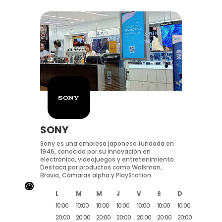
SONY
Sony es una empresa japonesa fundada en
1946, conocida por su innovación en
electrónica, videojuegos y entretenimiento.
Destaca por productos como Walkman,
Bravia, Cámaras alpha y PlayStation.
}
L
M
M
J
V
S
D
10:00
10:00
10:00
10:00
10:00
10:00
10:00
20:00
20:00
20:00
20:00
20:00
20:00
20:00