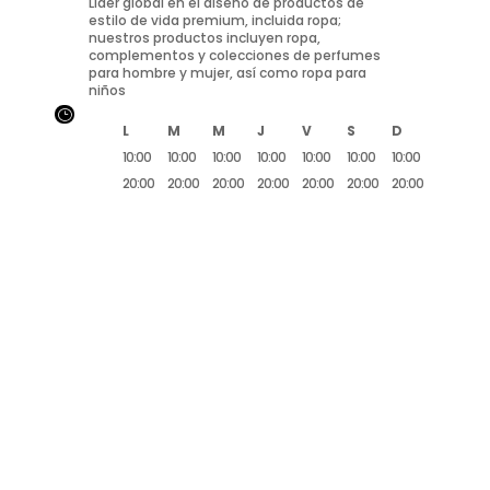
Líder global en el diseño de productos de
estilo de vida premium, incluida ropa;
nuestros productos incluyen ropa,
complementos y colecciones de perfumes
para hombre y mujer, así como ropa para
niños
}
L
M
M
J
V
S
D
10:00
10:00
10:00
10:00
10:00
10:00
10:00
20:00
20:00
20:00
20:00
20:00
20:00
20:00