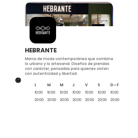
HEBRANTE
Marca de moda contemporánea que combina
lo urbano y lo artesanal. Diseños de prendas
con carácter, pensadas para quienes visten
con autenticidad y libertad.
}
L
M
M
J
V
S
D – F
10:00
10:00
10:00
10:00
10:00
10:00
10:00
20:00
20:00
20:00
20:00
20:00
20:00
20:00