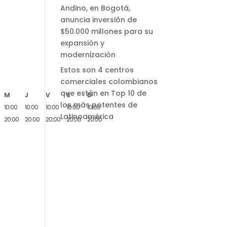
Andino, en Bogotá,
anuncia inversión de
$50.000 millones para su
expansión y
modernización
Estos son 4 centros
comerciales colombianos
que están en Top 10 de
M
J
V
S
D
los más potentes de
10:00
10:00
10:00
10:00
10:00
Latinoamérica
20:00
20:00
20:00
20:00
20:00