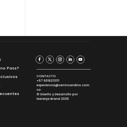
S
ino Pass?
CONTACTO
xclusivos
+57 6016213111
s
experiencia@centroandino.com.
co
recuentes
© Diseño y
Desarrollo
por
Naranja Brand
2025