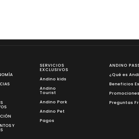
SERVICIOS
ANDINO PAS
EXCLUSIVOS
NOMÍA
¿Qué es And
Andino kids
NCIAS
Beneficios E
Andino
Tourist
Promocione
Andino Park
OS
Preguntas F
VOS
Andino Pet
ACIÓN
Pagos
NTOS Y
AS