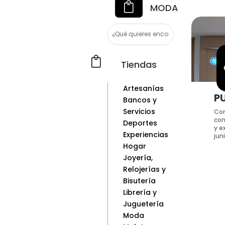

MODA

Tiendas
Artesanías
P
Bancos y
Servicios
Com
con
Deportes
y e
Experiencias
jun
Hogar
Joyería,
Relojerías y
Bisutería
Librería y
Juguetería
Moda