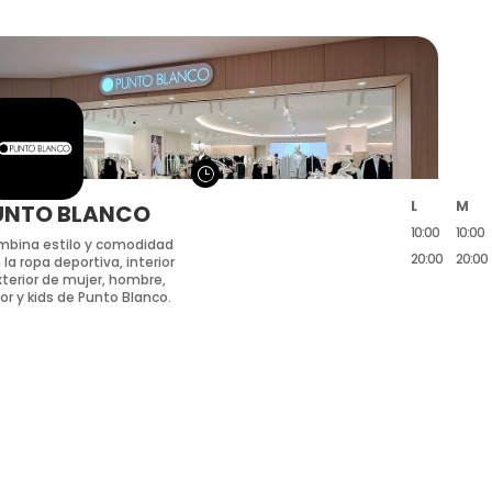
}
L
M
UNTO BLANCO
10:00
10:00
bina estilo y comodidad
20:00
20:00
 la ropa deportiva, interior
xterior de mujer, hombre,
ior y kids de Punto Blanco.