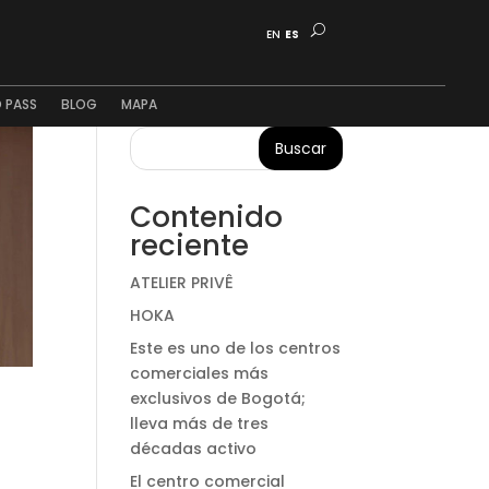
EN
ES
 PASS
BLOG
MAPA
Buscar
Contenido
reciente
ATELIER PRIVÊ
HOKA
Este es uno de los centros
comerciales más
exclusivos de Bogotá;
lleva más de tres
décadas activo
El centro comercial