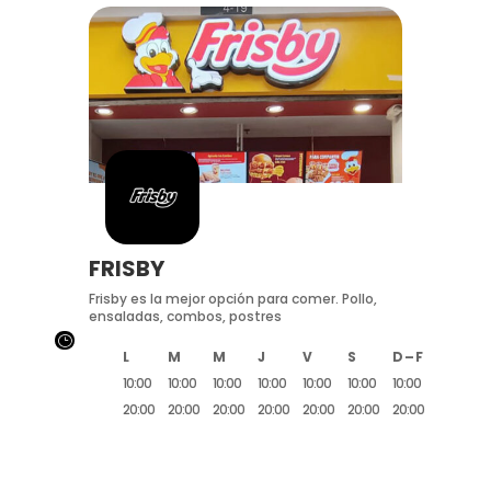
FRISBY
Frisby es la mejor opción para comer. Pollo,
ensaladas, combos, postres
}
L
M
M
J
V
S
D – F
10:00
10:00
10:00
10:00
10:00
10:00
10:00
20:00
20:00
20:00
20:00
20:00
20:00
20:00