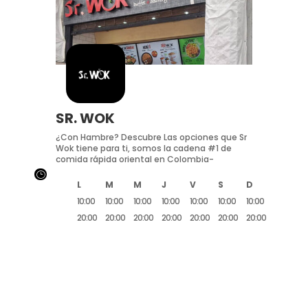
SR. WOK
¿Con Hambre? Descubre Las opciones que Sr
Wok tiene para ti, somos la cadena #1 de
comida rápida oriental en Colombia-
}
L
M
M
J
V
S
D
10:00
10:00
10:00
10:00
10:00
10:00
10:00
20:00
20:00
20:00
20:00
20:00
20:00
20:00