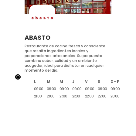
ABASTO
Restaurante de cocina fresca y consciente
que resalta ingredientes locales y
preparaciones artesanales. Su propuesta
combina sabor, calidad y un ambiente
acogedor, ideal para disfrutar en cualquier
momento del día.
}
L
M
M
J
V
S
D – F
09:00
09:00
09:00
09:00
09:00
09:00
09:00
21:00
21:00
21:00
21:00
22:00
22:00
20:00