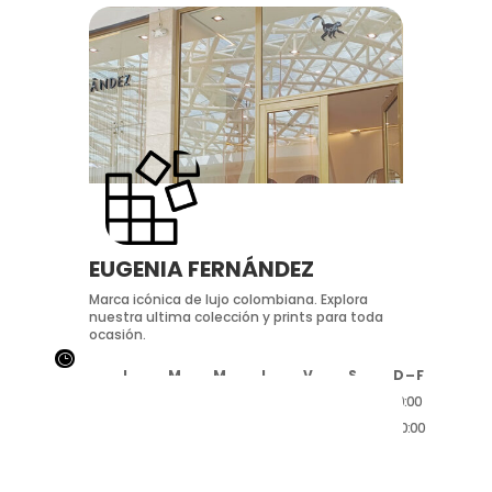
EUGENIA FERNÁNDEZ
Marca icónica de lujo colombiana. Explora
nuestra ultima colección y prints para toda
ocasión.
}
L
M
M
J
V
S
D – F
10:00
10:00
10:00
10:00
10:00
10:00
10:00
20:00
20:00
20:00
20:00
20:00
20:00
20:00