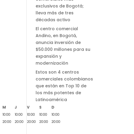
exclusivos de Bogotá;
lleva más de tres
décadas activo
El centro comercial
Andino, en Bogotá,
anuncia inversión de
$50.000 millones para su
expansión y
modernización
Estos son 4 centros
comerciales colombianos
que están en Top 10 de
los más potentes de
Latinoamérica
M
J
V
S
D
10:00
10:00
10:00
10:00
10:00
20:00
20:00
20:00
20:00
20:00