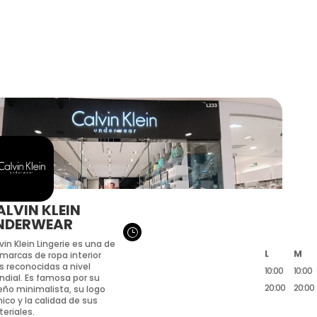
ALVIN KLEIN
NDERWEAR
}
vin Klein Lingerie es una de
L
M
 marcas de ropa interior
 reconocidas a nivel
10:00
10:00
dial. Es famosa por su
20:00
20:00
eño minimalista, su logo
nico y la calidad de sus
eriales.