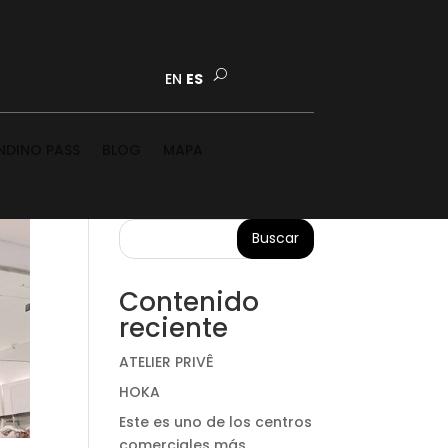
EN
ES
NDINO PASS
BLOG
MAPA
Buscar
Contenido
reciente
ATELIER PRIVÊ
HOKA
Este es uno de los centros
comerciales más