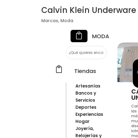
Calvin Klein Underware
Marcas
,
Moda

MODA

Tiendas
Artesanías
C
Bancos y
U
Servicios
Cal
Deportes
las
Experiencias
más
Hogar
mun
dis
Joyería,
icó
Relojerías y
mat