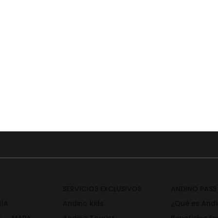
SERVICIOS EXCLUSIVOS
ANDINO PASS
ÍA
Andino kids
¿Qué es Andi