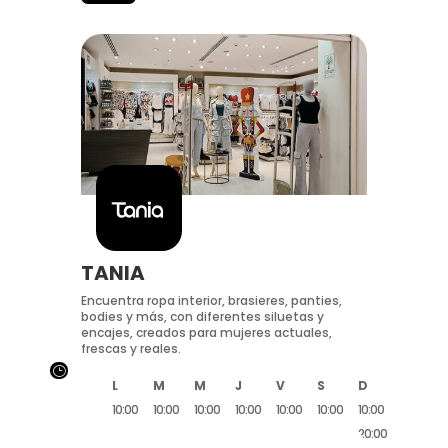
TANIA
Encuentra ropa interior, brasieres, panties,
bodies y más, con diferentes siluetas y
encajes, creados para mujeres actuales,
frescas y reales.
}
L
M
M
J
V
S
D
10:00
10:00
10:00
10:00
10:00
10:00
10:00
20:00
20:00
20:00
20:00
20:00
20:00
20:00