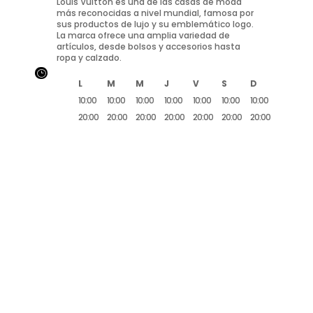
Louis Vuitton es una de las casas de moda
más reconocidas a nivel mundial, famosa por
sus productos de lujo y su emblemático logo.
La marca ofrece una amplia variedad de
artículos, desde bolsos y accesorios hasta
ropa y calzado.
}
L
M
M
J
V
S
D
10:00
10:00
10:00
10:00
10:00
10:00
10:00
20:00
20:00
20:00
20:00
20:00
20:00
20:00