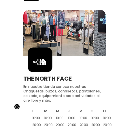
THE NORTH FACE
En nuestra tienda conoce nuestras
Chaquetas, buzos, camisetas, pantalones,
calzado, equipamiento para actividades al
aire libre y más.
}
L
M
M
J
V
S
D
10:00
10:00
10:00
10:00
10:00
10:00
10:00
20:00
20:00
20:00
20:00
20:00
20:00
20:00