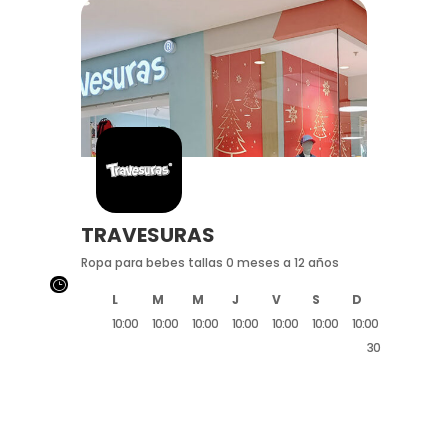
TRAVESURAS
Ropa para bebes tallas 0 meses a 12 años
}
L
M
M
J
V
S
D
10:00
10:00
10:00
10:00
10:00
10:00
10:00
20:30
20:30
20:30
20:30
20:30
20:30
20:30