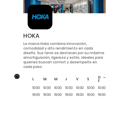
HOKA
La marca Hoka combina innovación,
comodidad y alto rendimiento en cada
diseño. Sus tenis se destacan por su máxima
amortiguación, ligereza y estilo, ideales para
quienes buscan confort y desempeño en
cada paso.
}
D –
L
M
M
J
V
S
F
10:00
10:00
10:00
10:00
10:00
10:00
10:00
19:00
19:00
19:00
19:00
19:00
19:00
19:00