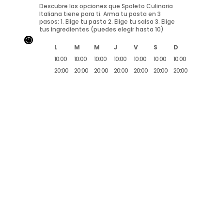
Descubre las opciones que Spoleto Culinaria
Italiana tiene para ti. Arma tu pasta en 3
pasos: 1. Elige tu pasta 2. Elige tu salsa 3. Elige
tus ingredientes (puedes elegir hasta 10)
}
L
M
M
J
V
S
D
10:00
10:00
10:00
10:00
10:00
10:00
10:00
20:00
20:00
20:00
20:00
20:00
20:00
20:00