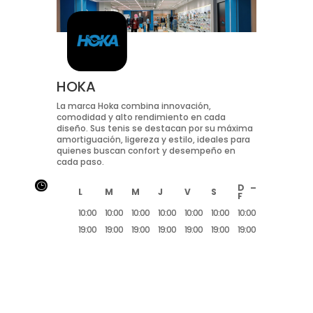
HOKA
La marca Hoka combina innovación,
comodidad y alto rendimiento en cada
diseño. Sus tenis se destacan por su máxima
amortiguación, ligereza y estilo, ideales para
quienes buscan confort y desempeño en
cada paso.
}
D –
L
M
M
J
V
S
F
10:00
10:00
10:00
10:00
10:00
10:00
10:00
19:00
19:00
19:00
19:00
19:00
19:00
19:00