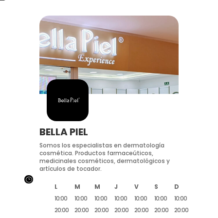
BELLA PIEL
Somos los especialistas en dermatología
cosmética. Productos farmaceúticos,
medicinales cosméticos, dermatológicos y
artículos de tocador.
}
L
M
M
J
V
S
D
10:00
10:00
10:00
10:00
10:00
10:00
10:00
20:00
20:00
20:00
20:00
20:00
20:00
20:00