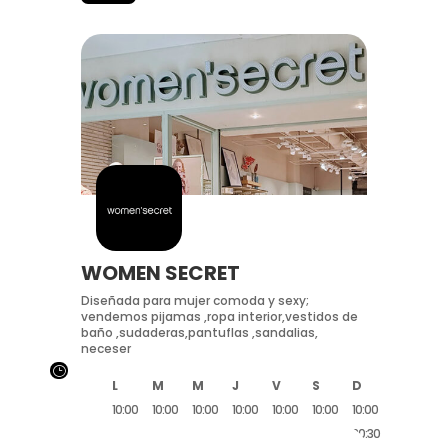
WOMEN SECRET
Diseñada para mujer comoda y sexy;
vendemos pijamas ,ropa interior,vestidos de
baño ,sudaderas,pantuflas ,sandalias,
neceser
}
L
M
M
J
V
S
D
10:00
10:00
10:00
10:00
10:00
10:00
10:00
20:30
20:30
20:30
20:30
20:30
20:30
20:30