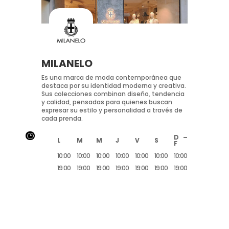
MILANELO
Es una marca de moda contemporánea que
destaca por su identidad moderna y creativa.
Sus colecciones combinan diseño, tendencia
y calidad, pensadas para quienes buscan
expresar su estilo y personalidad a través de
cada prenda.
}
D –
L
M
M
J
V
S
F
10:00
10:00
10:00
10:00
10:00
10:00
10:00
19:00
19:00
19:00
19:00
19:00
19:00
19:00