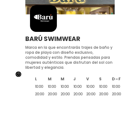
BARÚ SWIMWEAR
Marca en la que encontrarás trajes de baño y
ropa de playa con diseño exclusivo,
comodidad y estilo. Prendas pensadas para
mujeres auténticas que disfrutan del sol con
libertad y elegancia.
}
L
M
M
J
V
S
D – F
10:00
10:00
10:00
10:00
10:00
10:00
10:00
20:00
20:00
20:00
20:00
20:00
20:00
20:00