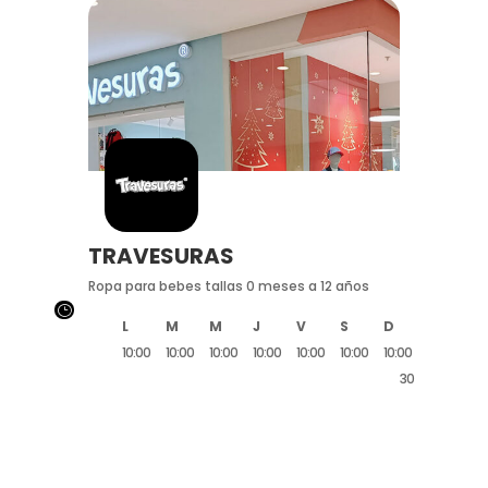
TRAVESURAS
Ropa para bebes tallas 0 meses a 12 años
}
L
M
M
J
V
S
D
10:00
10:00
10:00
10:00
10:00
10:00
10:00
20:30
20:30
20:30
20:30
20:30
20:30
20:30