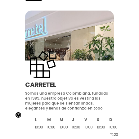
CARRETEL
Somos una empresa Colombiana, fundada
en 1989, nuestro objetivo es vestir a las
mujeres para que se sientan lindas,
elegantes y llenas de confianza en todo
}
L
M
M
J
V
S
D
10:00
10:00
10:00
10:00
10:00
10:00
10:00
20:20
20:20
20:20
20:20
20:20
20:20
20:20