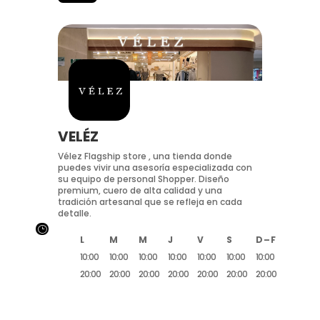
VELÉZ
Vélez Flagship store , una tienda donde
puedes vivir una asesoría especializada con
su equipo de personal Shopper. Diseño
premium, cuero de alta calidad y una
tradición artesanal que se refleja en cada
detalle.
}
L
M
M
J
V
S
D – F
10:00
10:00
10:00
10:00
10:00
10:00
10:00
20:00
20:00
20:00
20:00
20:00
20:00
20:00