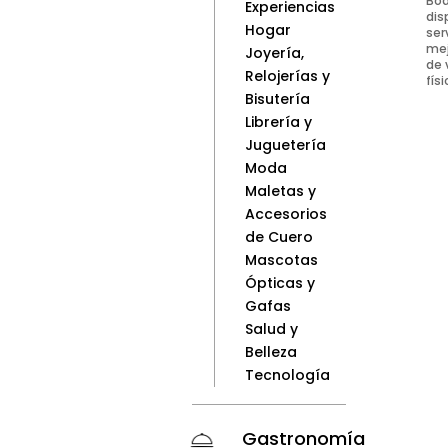
Bod
Experiencias
dis
Hogar
ser
mej
Joyería,
de 
Relojerías y
físi
Bisutería
Librería y
Juguetería
Moda
Maletas y
Accesorios
de Cuero
Mascotas
Ópticas y
Gafas
Salud y
Belleza
Tecnología
Gastronomía