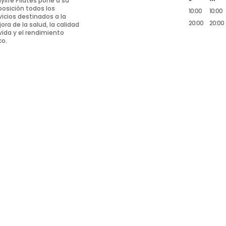
ylife Pilates pone a su
posición todos los
10:00
10:00
vicios destinados a la
20:00
20:00
ora de la salud, la calidad
vida y el rendimiento
co.