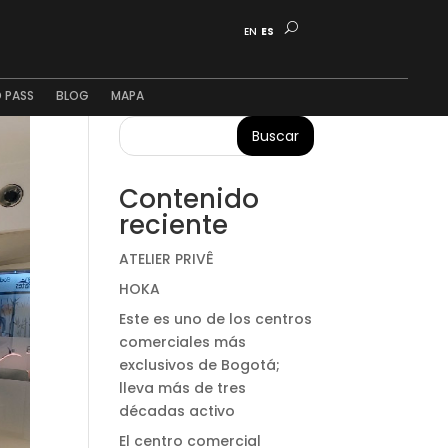
EN
ES
 PASS
BLOG
MAPA
Buscar
Contenido
reciente
ATELIER PRIVÊ
HOKA
Este es uno de los centros
comerciales más
exclusivos de Bogotá;
lleva más de tres
décadas activo
El centro comercial