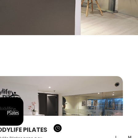
DYLIFE PILATES
}
L
M