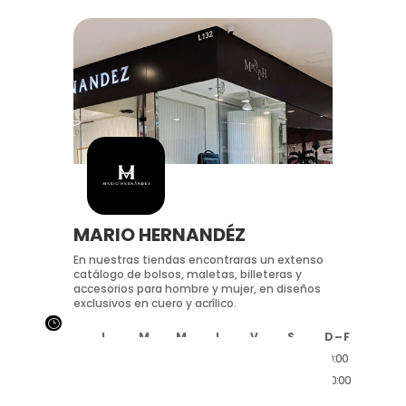
MARIO HERNANDÉZ
En nuestras tiendas encontraras un extenso
catálogo de bolsos, maletas, billeteras y
accesorios para hombre y mujer, en diseños
exclusivos en cuero y acrílico.
}
L
M
M
J
V
S
D – F
10:00
10:00
10:00
10:00
10:00
10:00
10:00
20:00
20:00
20:00
20:00
20:00
20:00
20:00