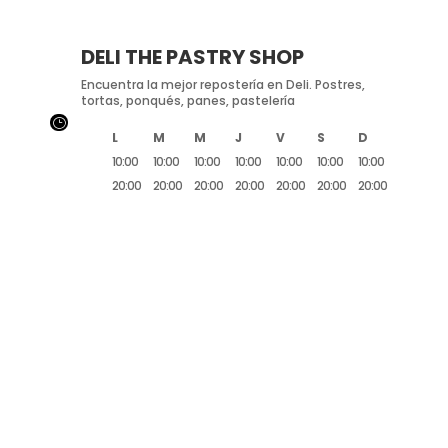
DELI THE PASTRY SHOP
Encuentra la mejor repostería en Deli. Postres,
tortas, ponqués, panes, pastelería
}
L
M
M
J
V
S
D
10:00
10:00
10:00
10:00
10:00
10:00
10:00
20:00
20:00
20:00
20:00
20:00
20:00
20:00