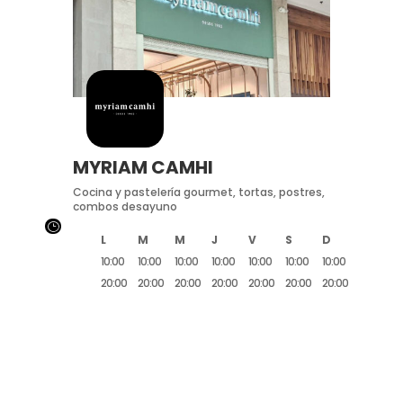
MYRIAM CAMHI
Cocina y pastelería gourmet, tortas, postres,
combos desayuno
}
L
M
M
J
V
S
D
10:00
10:00
10:00
10:00
10:00
10:00
10:00
20:00
20:00
20:00
20:00
20:00
20:00
20:00