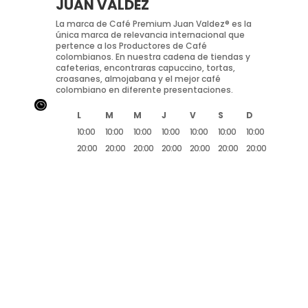
JUAN VALDÉZ
La marca de Café Premium Juan Valdez® es la
única marca de relevancia internacional que
pertence a los Productores de Café
colombianos. En nuestra cadena de tiendas y
cafeterias, encontraras capuccino, tortas,
croasanes, almojabana y el mejor café
colombiano en diferente presentaciones.
}
L
M
M
J
V
S
D
10:00
10:00
10:00
10:00
10:00
10:00
10:00
20:00
20:00
20:00
20:00
20:00
20:00
20:00