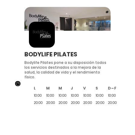
BODYLIFE PILATES
Bodylife Pilates pone a su disposición todos
los servicios destinados a la mejora de la
salud, la calidad de vida y el rendimiento
físico.
}
L
M
M
J
V
S
D – F
10:00
10:00
10:00
10:00
10:00
10:00
10:00
20:00
20:00
20:00
20:00
20:00
20:00
20:00