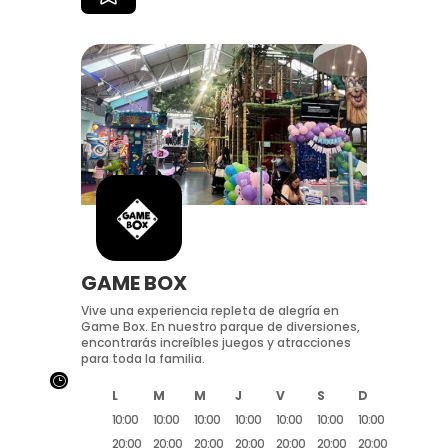
GAME BOX
Vive una experiencia repleta de alegría en
Game Box. En nuestro parque de diversiones,
encontrarás increíbles juegos y atracciones
para toda la familia.
}
L
M
M
J
V
S
D
10:00
10:00
10:00
10:00
10:00
10:00
10:00
20:00
20:00
20:00
20:00
20:00
20:00
20:00